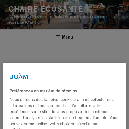
CHAIRE ÉCOSANTÉ
Pollution urbaine de l’air et maladies non transmissibles en
écosanté (ChairPol)
Menu
PROJET SUR LA
Préférences en matière de témoins
PARTICIPATION
Nous utilisons des témoins (cookies) afin de collecter des
CITOYENNE
informations qui nous permettent d’améliorer votre
expérience sur le site, de vous proposer des contenus
vidéo, d’analyser les statistiques de fréquentation, etc. Vous
Une collaboration Afrique de
pouvez personnaliser votre choix en sélectionnant
l'Ouest - Québec