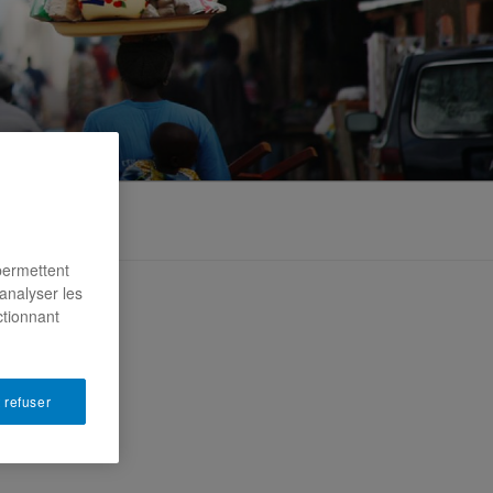
permettent
analyser les
ctionnant
 refuser