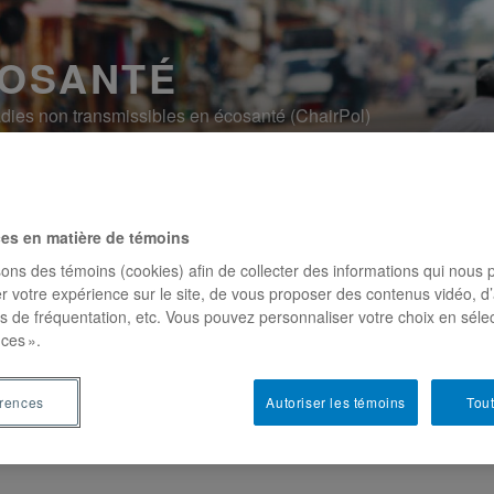
COSANTÉ
ladies non transmissibles en écosanté (ChairPol)
he
Formation
Action
Contact
ces en matière de témoins
sons des témoins (cookies) afin de collecter des informations qui nous 
r votre expérience sur le site, de vous proposer des contenus vidéo, d’
es de fréquentation, etc. Vous pouvez personnaliser votre choix en séle
ces ».
érences
Autoriser les témoins
Tout