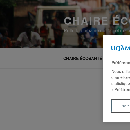
CHAIRE É
Pollution urbaine de l’air et ma
CHAIRE ÉCOSANTÉ
Recherc
Préféren
Nous utili
d’améliore
statistiqu
« Préféren
Préf